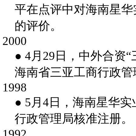
平在点评中对海南星华
的评价。
2000
● 4月29日，中外合
海南省三亚工商行政管
1998
● 5月4日，海南星华
行政管理局核准注册。
1992