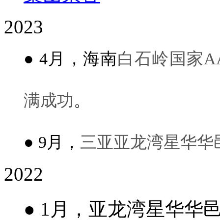
2023
● 4月，海南
白石岭国家A
满成功
。
●
9月，
三亚亚龙湾星华华
2022
● 1月，亚龙湾星华