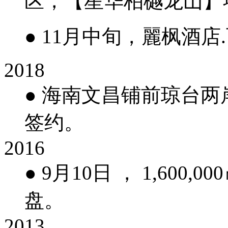
区，【星华柏樾龙山】
● 11月中旬，麗枫酒
2018
● 海南文昌铺前琼台
签约。
2016
● 9月10日 ， 1,60
盘。
2013