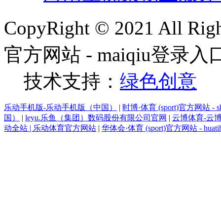
CopyRight © 2021 All Ri
官方网站 - maiqiu登录
技术支持：
绿色创意
乐动手机版-乐动手机版（中国）
|
时博·体育 (sport)官方网站 - 
国）
|
leyu.乐鱼（集团）数码股份有限公司官网
|
云博体育-云
动全站 | 乐动体育官方网站
|
华体会·体育 (sport)官方网站 - hua