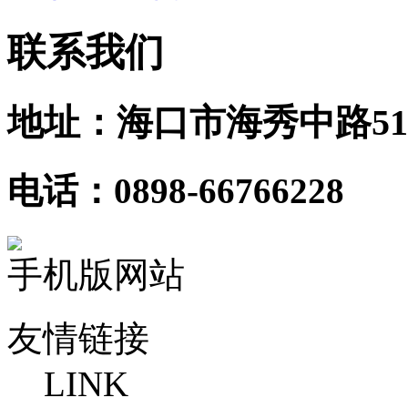
联系我们
地址：海口市海秀中路51
电话：0898-66766228
手机版网站
友情链接
LINK