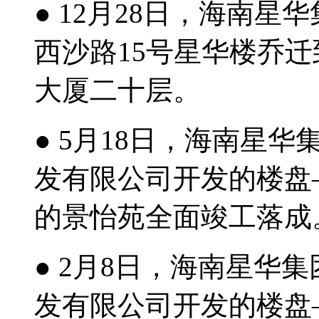
● 12月28日，海南
西沙路15号星华楼乔迁
大厦二十层。
● 5月18日，海南星
发有限公司开发的楼盘
的景怡苑全面竣工落成
● 2月8日，海南星华
发有限公司开发的楼盘