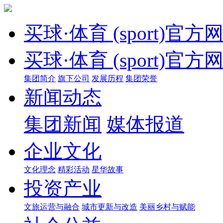
买球·体育 (sport)官方网
买球·体育 (sport)官方网
集团简介
旗下公司
发展历程
集团荣誉
新闻动态
集团新闻
媒体报道
企业文化
文化理念
精彩活动
星华故事
投资产业
文旅运营与融合
城市更新与改造
美丽乡村与赋能