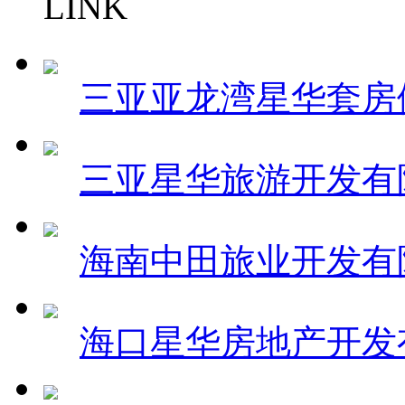
LINK
三亚亚龙湾星华套房
三亚星华旅游开发有
海南中田旅业开发有
海口星华房地产开发