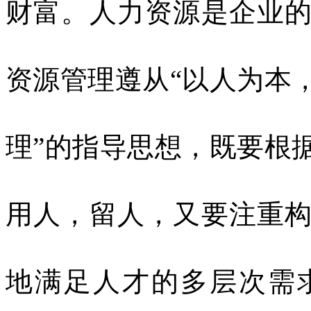
财富。人力资源是企业
资源管理遵从“以人为本
理”的指导思想，既要根
用人，留人，又要注重
地满足人才的多层次需