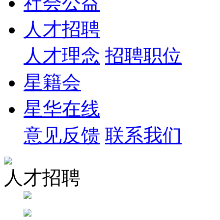
社会公益
人才招聘
人才理念
招聘职位
星籍会
星华在线
意见反馈
联系我们
人才招聘