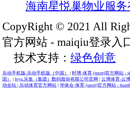
海南星悦巢物业服务
CopyRight © 2021 All Ri
官方网站 - maiqiu登录
技术支持：
绿色创意
乐动手机版-乐动手机版（中国）
|
时博·体育 (sport)官方网站 - 
国）
|
leyu.乐鱼（集团）数码股份有限公司官网
|
云博体育-云
动全站 | 乐动体育官方网站
|
华体会·体育 (sport)官方网站 - hua