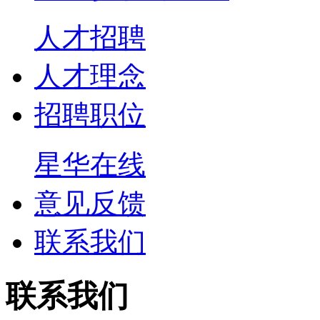
人才招聘
人才理念
招聘职位
星华在线
意见反馈
联系我们
联系我们