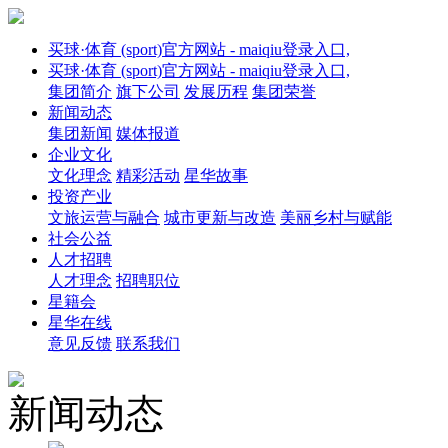
买球·体育 (sport)官方网站 - maiqiu登录入口,
买球·体育 (sport)官方网站 - maiqiu登录入口,
集团简介
旗下公司
发展历程
集团荣誉
新闻动态
集团新闻
媒体报道
企业文化
文化理念
精彩活动
星华故事
投资产业
文旅运营与融合
城市更新与改造
美丽乡村与赋能
社会公益
人才招聘
人才理念
招聘职位
星籍会
星华在线
意见反馈
联系我们
新闻动态