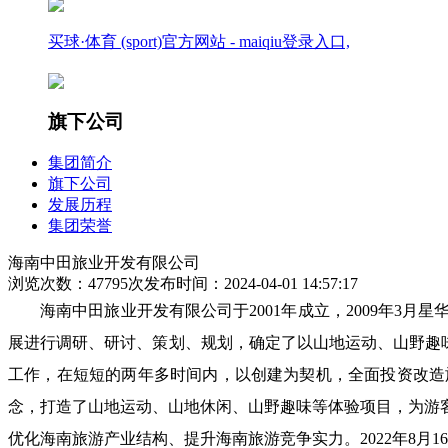
买球·体育 (sport)官方网站 - maiqiu登录入口,
旗下公司
集团简介
旗下公司
发展历程
集团荣誉
海南中田旅业开发有限公司
浏览次数：47795次
发布时间：2024-04-01 14:57:17
海南中田旅业开发有限公司于2001年成立，2009年
展进行调研、研讨、策划、规划，确定了以山地运动、山野趣味
工作，在短短的两年多时间内，以创建为契机，全面投资改造
念，打造了山地运动、山地休闲、山野趣味等体验项目，为游
优化海南旅游产业结构、提升海南旅游竞争实力。2022年8月1