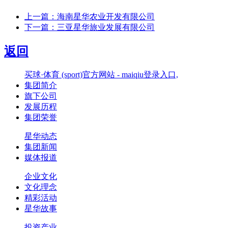
上一篇：海南星华农业开发有限公司
下一篇：三亚星华旅业发展有限公司
返回
买球·体育 (sport)官方网站 - maiqiu登录入口,
集团简介
旗下公司
发展历程
集团荣誉
星华动态
集团新闻
媒体报道
企业文化
文化理念
精彩活动
星华故事
投资产业