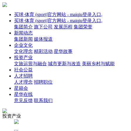
买球·体育 (sport)官方网站 - maiqiu登录入口,
买球·体育 (sport)官方网站 - maiqiu登录入口,
集团简介
旗下公司
发展历程
集团荣誉
新闻动态
集团新闻
媒体报道
企业文化
文化理念
精彩活动
星华故事
投资产业
文旅运营与融合
城市更新与改造
美丽乡村与赋能
社会公益
人才招聘
人才理念
招聘职位
星籍会
星华在线
意见反馈
联系我们
投资产业