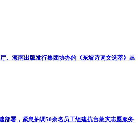
育厅、海南出版发行集团协办的《东坡诗词文选萃》丛
速部署，紧急抽调50余名员工组建抗台救灾志愿服务