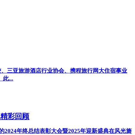
斯维加斯分校、三亚旅游酒店行业协会、携程旅行网大住宿事业
...
典精彩回顾
的2024年终总结表彰大会暨2025年迎新盛典在风光旖