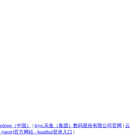
edong（中国）
|
leyu.乐鱼（集团）数码股份有限公司官网
|
云
sport)官方网站 - huatihui登录入口
|