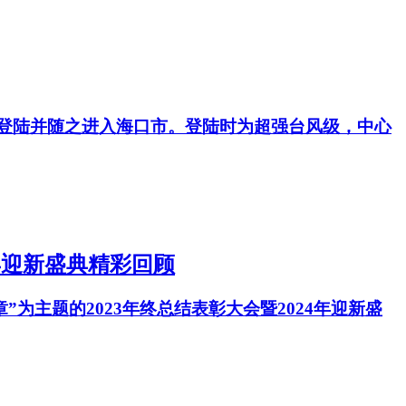
沿海登陆并随之进入海口市。登陆时为超强台风级，中心
4年迎新盛典精彩回顾
”为主题的2023年终总结表彰大会暨2024年迎新盛