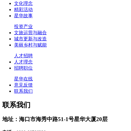
文化理念
精彩活动
星华故事
投资产业
文旅运营与融合
城市更新与改造
美丽乡村与赋能
人才招聘
人才理念
招聘职位
星华在线
意见反馈
联系我们
联系我们
地址：海口市海秀中路51-1号星华大厦20层