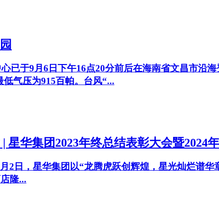
园
中心已于9月6日下午16点20分前后在海南省文昌市
气压为915百帕。台风“...
 星华集团2023年终总结表彰大会暨202
2月2日，星华集团以“龙腾虎跃创辉煌，星光灿烂谱华章
隆...