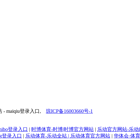
官方网站 - maiqiu登录入口,
琼ICP备16003660号-1
shibo登录入口
|
时博体育-时博|时博官方网站
|
乐动官方网站-乐动l
kong登录入口
|
乐动体育-乐动全站 | 乐动体育官方网站
|
华体会·体育 (