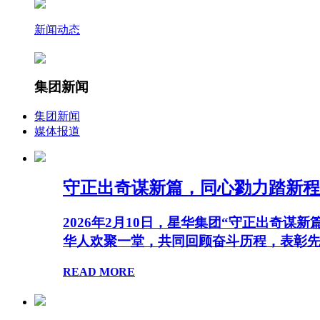
新闻动态
集团新闻
集团新闻
媒体报道
守正出奇谋新篇，同心勠力踏新程 |
2026年2月10日，星华集团“守正出奇谋
华人欢聚一堂，共同回顾奋斗历程，表彰先进
READ MORE