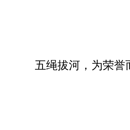
五绳拔河，为荣誉