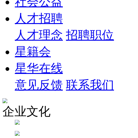
社会公益
人才招聘
人才理念
招聘职位
星籍会
星华在线
意见反馈
联系我们
企业文化