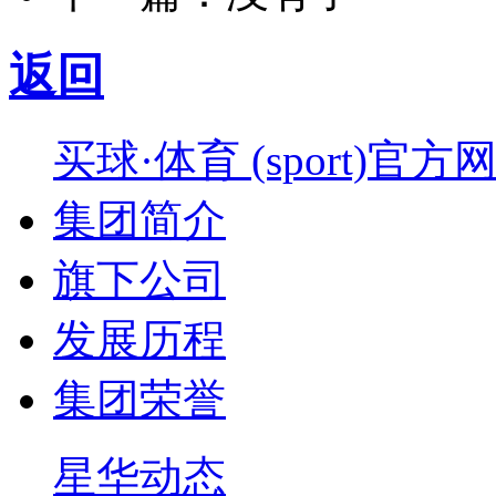
返回
买球·体育 (sport)官方网
集团简介
旗下公司
发展历程
集团荣誉
星华动态