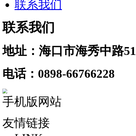
联系我们
联系我们
地址：海口市海秀中路51
电话：0898-66766228
手机版网站
友情链接