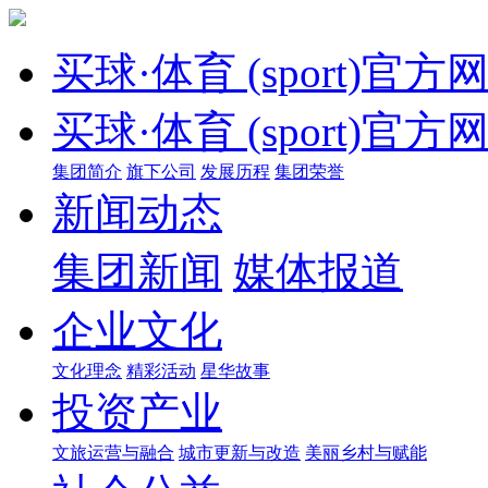
买球·体育 (sport)官方网
买球·体育 (sport)官方网
集团简介
旗下公司
发展历程
集团荣誉
新闻动态
集团新闻
媒体报道
企业文化
文化理念
精彩活动
星华故事
投资产业
文旅运营与融合
城市更新与改造
美丽乡村与赋能