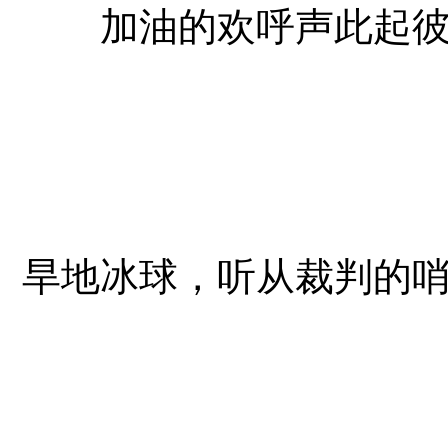
加油的欢呼声此起
旱地冰球，听从裁判的