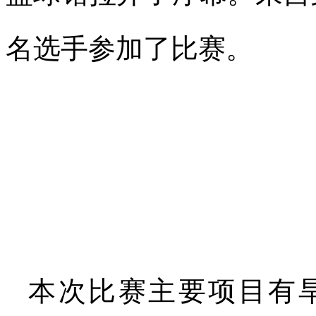
名选手参加了比赛。
本次比赛主要项目有