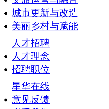
城市更新与改造
美丽乡村与赋能
人才招聘
人才理念
招聘职位
星华在线
意见反馈