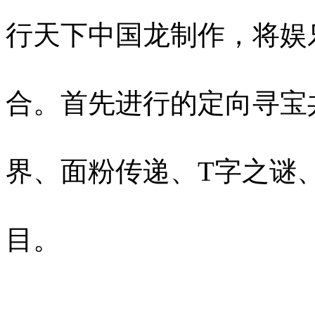
行天下中国龙制作，将娱
合。首先进行的定向寻宝
界、面粉传递、T字之谜、
目。