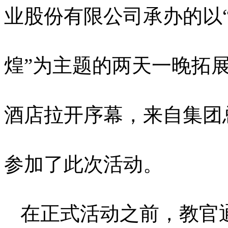
业股份有限公司承办的以
煌”为主题的两天一晚拓
酒店拉开序幕，来自集团
参加了此次活动。
在正式活动之前，教官