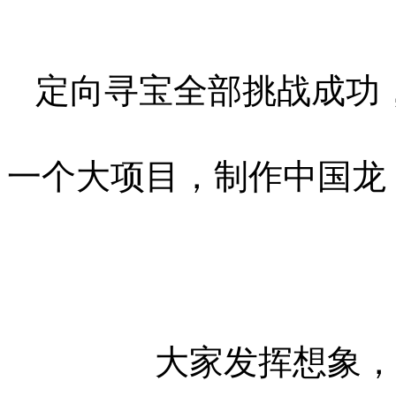
定向寻宝全部挑战成功
一个大项目，制作中国龙
大家发挥想象，