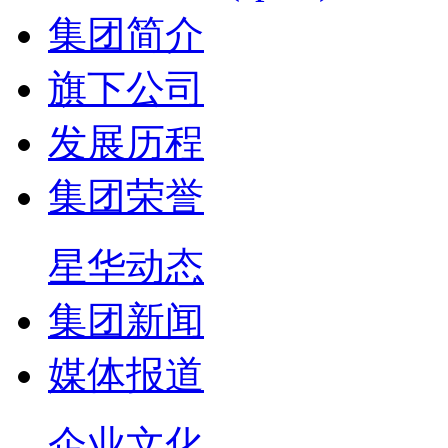
集团简介
旗下公司
发展历程
集团荣誉
星华动态
集团新闻
媒体报道
企业文化