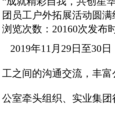
“成就精彩自我，共创星华辉
团员工户外拓展活动圆满
浏览次数：20160次
发布时间
2019年11月29日至
工之间的沟通交流，丰富
公室牵头组织、实业集团