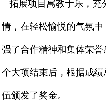
拓展项目寓教于乐，充
情，在轻松愉悦的气氛中
强了合作精神和集体荣誉
个大项结束后，根据成绩
伍颁发了奖金。