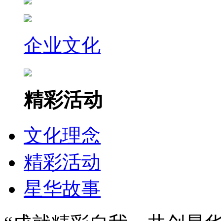
企业文化
精彩活动
文化理念
精彩活动
星华故事