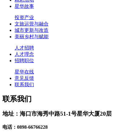
星华故事
投资产业
文旅运营与融合
城市更新与改造
美丽乡村与赋能
人才招聘
人才理念
招聘职位
星华在线
意见反馈
联系我们
联系我们
地址：海口市海秀中路51-1号星华大厦20层
电话：0898-66766228