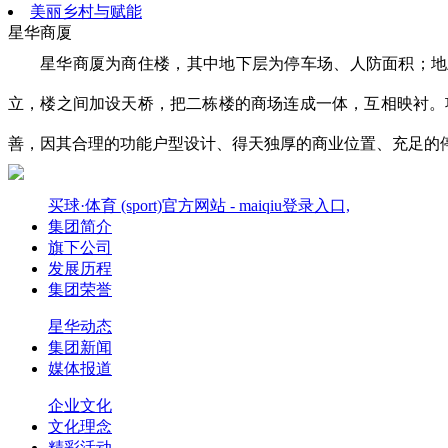
美丽乡村与赋能
星华商厦
星华商厦为商住楼，其中地下层为停车场、人防面积；地上1至
立，楼之间加设天桥，把二栋楼的商场连成一体，互相映衬。
善，因其合理的功能户型设计、得天独厚的商业位置、充足的
买球·体育 (sport)官方网站 - maiqiu登录入口,
集团简介
旗下公司
发展历程
集团荣誉
星华动态
集团新闻
媒体报道
企业文化
文化理念
精彩活动