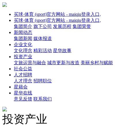
买球·体育 (sport)官方网站 - maiqiu登录入口,
买球·体育 (sport)官方网站 - maiqiu登录入口,
集团简介
旗下公司
发展历程
集团荣誉
新闻动态
集团新闻
媒体报道
企业文化
文化理念
精彩活动
星华故事
投资产业
文旅运营与融合
城市更新与改造
美丽乡村与赋能
社会公益
人才招聘
人才理念
招聘职位
星籍会
星华在线
意见反馈
联系我们
投资产业