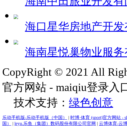
海南中田旅业开发有
海口星华房地产开发
海南星悦巢物业服务
CopyRight © 2021 All Ri
官方网站 - maiqiu登录
技术支持：
绿色创意
乐动手机版-乐动手机版（中国）
|
时博·体育 (sport)官方网站 - 
国）
|
leyu.乐鱼（集团）数码股份有限公司官网
|
云博体育-云