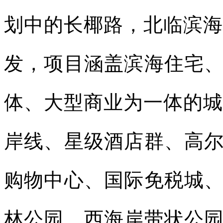
划中的长椰路，北临滨海
发，项目涵盖滨海住宅
体、大型商业为一体的城
岸线、星级酒店群、高
购物中心、国际免税城
林公园、西海岸带状公