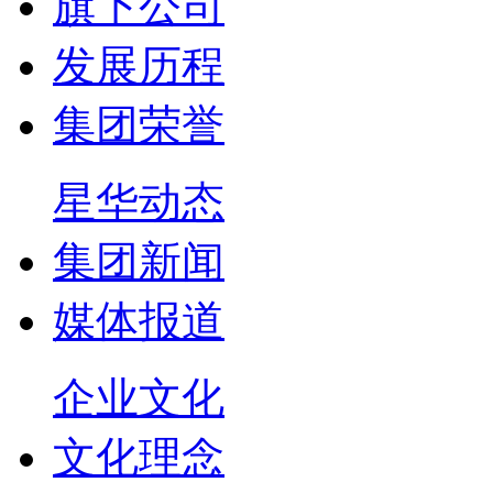
旗下公司
发展历程
集团荣誉
星华动态
集团新闻
媒体报道
企业文化
文化理念