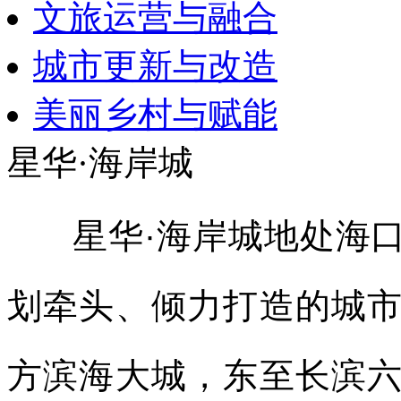
文旅运营与融合
城市更新与改造
美丽乡村与赋能
星华·海岸城
星华
·
海岸城地处海
划牵头、倾力打造的城
方滨海大城，东至长滨