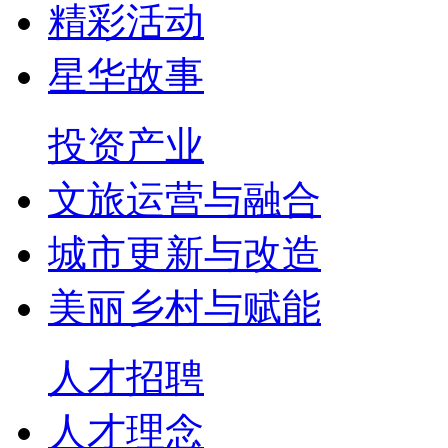
精彩活动
星华故事
投资产业
文旅运营与融合
城市更新与改造
美丽乡村与赋能
人才招聘
人才理念