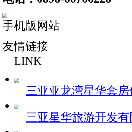
手机版网站
友情链接
LINK
三亚亚龙湾星华套房
三亚星华旅游开发有