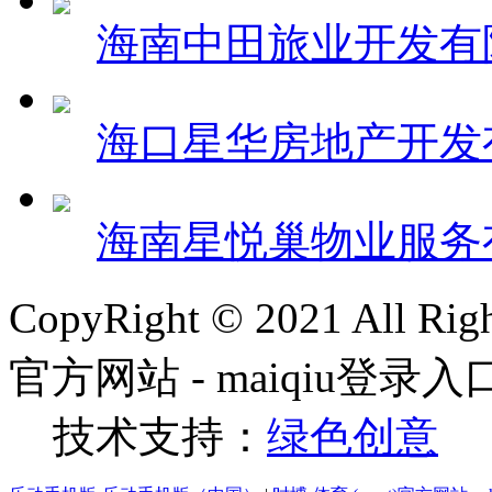
海南中田旅业开发有
海口星华房地产开发
海南星悦巢物业服务
CopyRight © 2021 All Ri
官方网站 - maiqiu登录
技术支持：
绿色创意